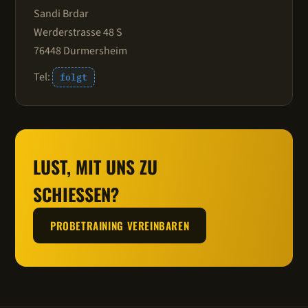
Sandi Brdar
Werderstrasse 48 S
76448 Durmersheim
Tel:
folgt
LUST, MIT UNS ZU
SCHIESSEN?
PROBETRAINING VEREINBAREN